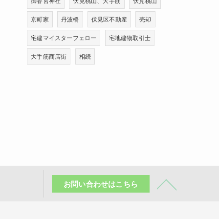
御香宮神社
伏見桃山、大手筋
伏見桃山
京町家
丹波橋
伏見区不動産
売却
宅建マイスターフェロー
宅地建物取引士
大手筋商店街
相続
お問い合わせはこちら