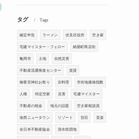
タグ
Tags
確定申告
ラーメン
伏見区役所
空き家
宅建マイスター・フェロー
納屋町商店街
亀岡市
土地
自然災害
不動産流通推進センター
賃貸
御香宮神社お祭り
京料理
市街地価格指数
人権
特定空家
災害
宅建マイスター
不動産の税金
地元の話題
空き家相談員
洛西ニュータウン
リゾート
別荘
音楽
全日本不動産協会
清水焼団地