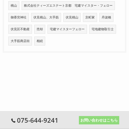
桃山
株式会社ティーズエステート京都 宅建マイスター・フェロー
御香宮神社
伏見桃山、大手筋
伏見桃山
京町家
丹波橋
伏見区不動産
売却
宅建マイスターフェロー
宅地建物取引士
大手筋商店街
相続
075-644-9241
お問い合わせはこちら