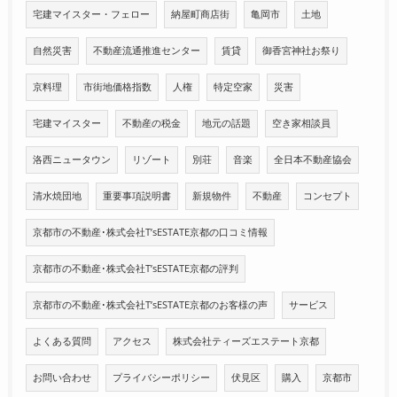
宅建マイスター・フェロー
納屋町商店街
亀岡市
土地
自然災害
不動産流通推進センター
賃貸
御香宮神社お祭り
京料理
市街地価格指数
人権
特定空家
災害
宅建マイスター
不動産の税金
地元の話題
空き家相談員
洛西ニュータウン
リゾート
別荘
音楽
全日本不動産協会
清水焼団地
重要事項説明書
新規物件
不動産
コンセプト
京都市の不動産･株式会社T’sESTATE京都の口コミ情報
京都市の不動産･株式会社T’sESTATE京都の評判
京都市の不動産･株式会社T’sESTATE京都のお客様の声
サービス
よくある質問
アクセス
株式会社ティーズエステート京都
お問い合わせ
プライバシーポリシー
伏見区
購入
京都市