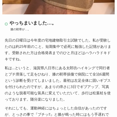
やっちまいました…。
膝の靭帯が…。
先日の日曜日は今年度の宅地建物取引士試験でした。私が受験し
たのは約25年前のこと。短期集中で必死に勉強した記憶がありま
す。受験された方は合格発表までのひと月ほどはハラハラドキド
キですね。
私は…というと、滋賀県八日市にある太郎坊ハイキングで同行者
とプチ滑落して足をひねり、膝の靭帯損傷で病院にて全治6週間
という診断を受けてしまいました。最初は左足全体に固いギブス
を付けられたのですが、あまりの痒さに3日でギブアップ、写真
のような脱着可能な装具に変えていただいて、歩行は松葉杖を使
っております。随分楽になりました。
それにしても、運動神経にはちょっとした自信があったのです
が、とっさの事で『ブチッ‼』と膝が鳴った時にはもう手遅れで