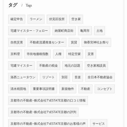
タグ
Tags
確定申告
ラーメン
伏見区役所
空き家
宅建マイスター・フェロー
納屋町商店街
亀岡市
土地
自然災害
不動産流通推進センター
賃貸
御香宮神社お祭り
京料理
市街地価格指数
人権
特定空家
災害
宅建マイスター
不動産の税金
地元の話題
空き家相談員
洛西ニュータウン
リゾート
別荘
音楽
全日本不動産協会
清水焼団地
重要事項説明書
新規物件
不動産
コンセプト
京都市の不動産･株式会社T’sESTATE京都の口コミ情報
京都市の不動産･株式会社T’sESTATE京都の評判
京都市の不動産･株式会社T’sESTATE京都のお客様の声
サービス