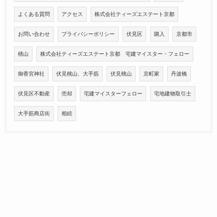
よくある質問
アクセス
株式会社ティーズエステート京都
お問い合わせ
プライバシーポリシー
伏見区
購入
京都市
桃山
株式会社ティーズエステート京都 宅建マイスター・フェロー
御香宮神社
伏見桃山、大手筋
伏見桃山
京町家
丹波橋
伏見区不動産
売却
宅建マイスターフェロー
宅地建物取引士
大手筋商店街
相続