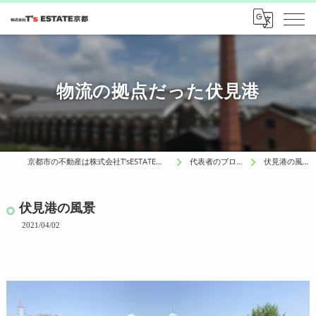
物流の拠点だった伏見港
京都市の不動産は株式会社T’sESTATE京都
代表者のブログ
伏見港の風景
伏見港の風景
2021/04/02