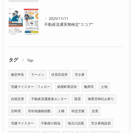
2025/11/11
不動産流通実務検定”スコア”
タグ
Tags
確定申告
ラーメン
伏見区役所
空き家
宅建マイスター・フェロー
納屋町商店街
亀岡市
土地
自然災害
不動産流通推進センター
賃貸
御香宮神社お祭り
京料理
市街地価格指数
人権
特定空家
災害
宅建マイスター
不動産の税金
地元の話題
空き家相談員