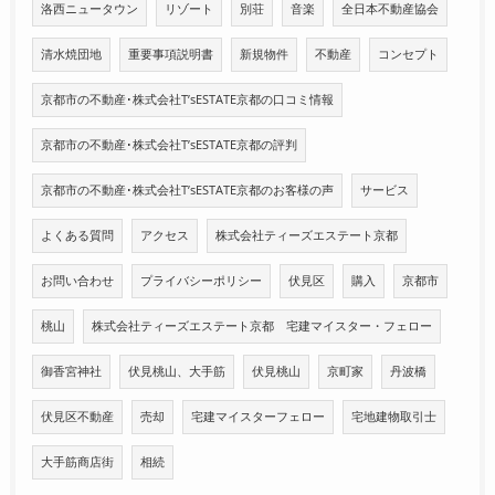
洛西ニュータウン
リゾート
別荘
音楽
全日本不動産協会
清水焼団地
重要事項説明書
新規物件
不動産
コンセプト
京都市の不動産･株式会社T’sESTATE京都の口コミ情報
京都市の不動産･株式会社T’sESTATE京都の評判
京都市の不動産･株式会社T’sESTATE京都のお客様の声
サービス
よくある質問
アクセス
株式会社ティーズエステート京都
お問い合わせ
プライバシーポリシー
伏見区
購入
京都市
桃山
株式会社ティーズエステート京都 宅建マイスター・フェロー
御香宮神社
伏見桃山、大手筋
伏見桃山
京町家
丹波橋
伏見区不動産
売却
宅建マイスターフェロー
宅地建物取引士
大手筋商店街
相続