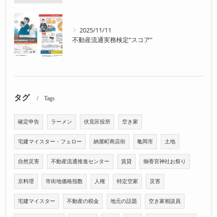
2025/11/11
不動産流通実務検定”スコア”
タグ
Tags
確定申告
ラーメン
伏見区役所
空き家
宅建マイスター・フェロー
納屋町商店街
亀岡市
土地
自然災害
不動産流通推進センター
賃貸
御香宮神社お祭り
京料理
市街地価格指数
人権
特定空家
災害
宅建マイスター
不動産の税金
地元の話題
空き家相談員