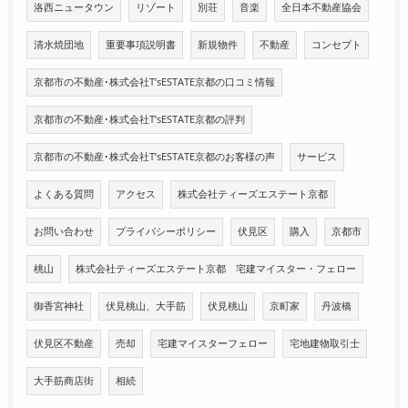
洛西ニュータウン
リゾート
別荘
音楽
全日本不動産協会
清水焼団地
重要事項説明書
新規物件
不動産
コンセプト
京都市の不動産･株式会社T’sESTATE京都の口コミ情報
京都市の不動産･株式会社T’sESTATE京都の評判
京都市の不動産･株式会社T’sESTATE京都のお客様の声
サービス
よくある質問
アクセス
株式会社ティーズエステート京都
お問い合わせ
プライバシーポリシー
伏見区
購入
京都市
桃山
株式会社ティーズエステート京都 宅建マイスター・フェロー
御香宮神社
伏見桃山、大手筋
伏見桃山
京町家
丹波橋
伏見区不動産
売却
宅建マイスターフェロー
宅地建物取引士
大手筋商店街
相続